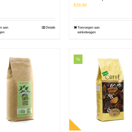
€
29,90
n aan
Details
Toevoegen aan
gen
winkelwagen
%