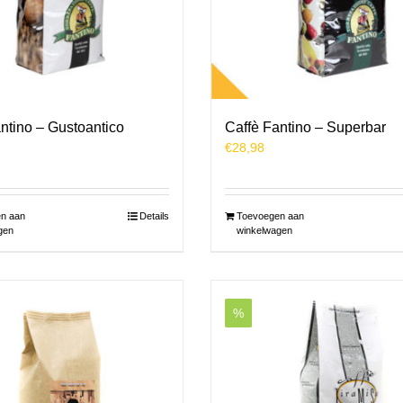
ntino – Gustoantico
Caffè Fantino – Superbar
€
28,98
n aan
Details
Toevoegen aan
gen
winkelwagen
%