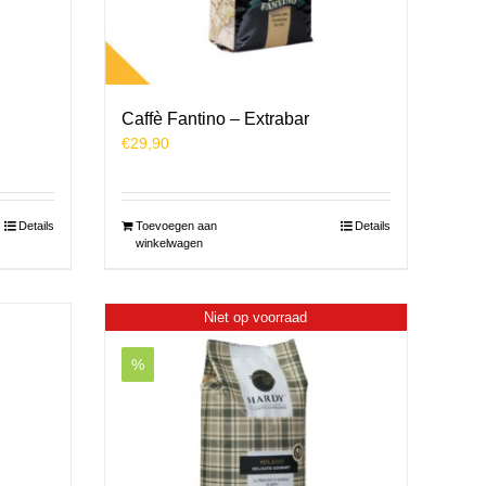
Caffè Fantino – Extrabar
€
29,90
Details
Toevoegen aan
Details
winkelwagen
Niet op voorraad
%