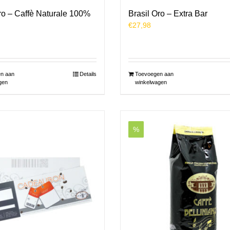
ro – Caffè Naturale 100%
Brasil Oro – Extra Bar
€
27,98
n aan
Details
Toevoegen aan
gen
winkelwagen
%