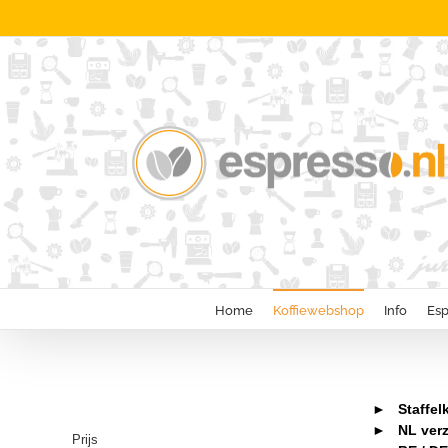
Ga
naar
inhoud
Home
Koffiewebshop
Info
Esp
► Staffelko
► NL verze
Prijs