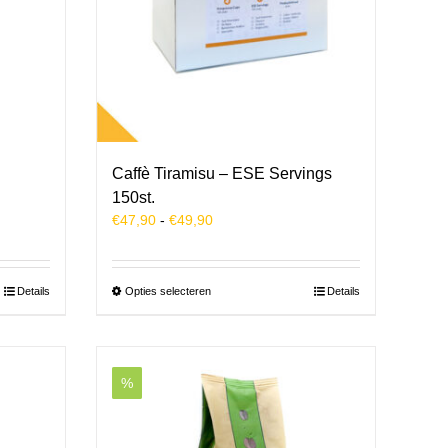
Caffè Tiramisu – ESE Servings
150st.
Prijsklasse:
€
47,90
-
€
49,90
€47,90
tot
€49,90
Dit
Details
Opties selecteren
Details
product
heeft
meerdere
variaties.
%
Deze
optie
kan