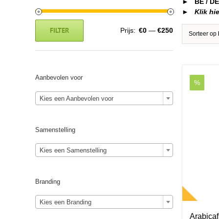
► BE / DE 
►
Klik hie
FILTER
Prijs:
€0
—
€250
Sorteer op
Min.
Max.
prijs
prijs
Aanbevolen voor
%
Kies een Aanbevolen voor
Samenstelling
Kies een Samenstelling
Branding
Kies een Branding
Arabica