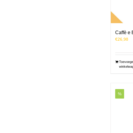
Caffè e 
€
26,98
Toevoege
winkelwa
%