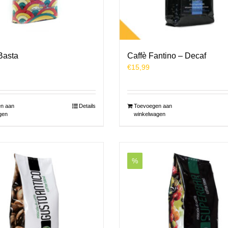
Basta
Caffè Fantino – Decaf
€
15,99
n aan
Details
Toevoegen aan
gen
winkelwagen
%