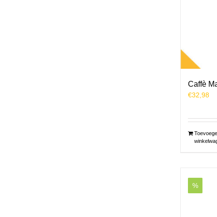
Caffè M
€
32,98
Toevoege
winkelwa
%