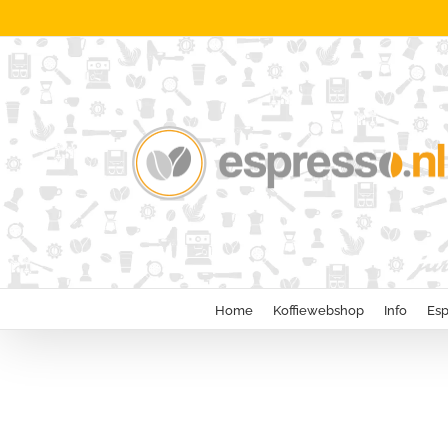
Ga
naar
inhoud
Home
Koffiewebshop
Info
Esp