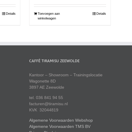
Details
Toevoegen aan
Details
winkelwagen
CAFFÈ TIRAMISU ZEEWOLDE
Kantoor – Showroom – Trainingslocatie
Wagonette 8D
3897 AE Zeewolde
tel. 036 841 94 55
facturen@tiramisu.nl
KVK 32044819
Algemene Voorwaarden Webshop
Algemene Voorwaarden TMS BV