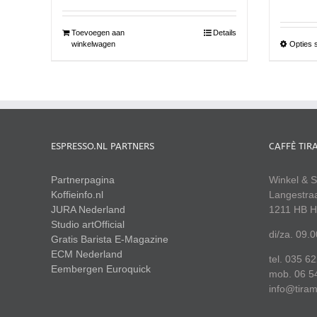
Toevoegen aan
Details
winkelwagen
Opties 
ESPRESSO.NL PARTNERS
CAFFÈ TIR
Partnerpagina
Winkel & S
Koffieinfo.nl
Langestra
JURA Nederland
1211 HB H
Studio artOfficial
di/za. 09.
Gratis Barista E-Magazine
ECM Nederland
tel. 035 6
Eembergen
Euroquick
mob. 06 5
info@tiram