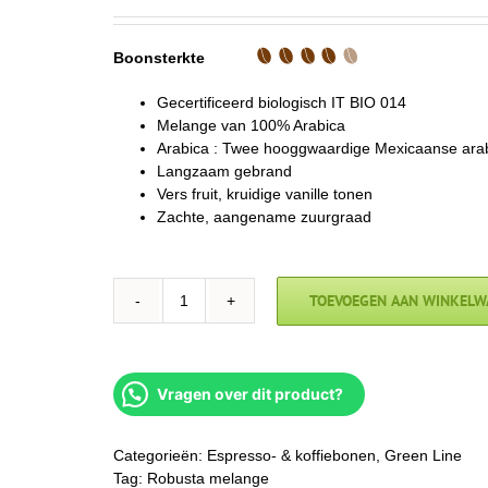
Boonsterkte
Gecertificeerd biologisch IT BIO 014
Melange van 100% Arabica
Arabica : Twee hooggwaardige Mexicaanse arab
Langzaam gebrand
Vers fruit, kruidige vanille tonen
Zachte, aangename zuurgraad
TOEVOEGEN AAN WINKELW
Mokador
Mexico
aantal
Vragen over dit product?
Categorieën:
Espresso- & koffiebonen
,
Green Line
Tag:
Robusta melange