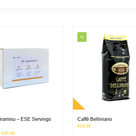
%
Tiramisu – ESE Servings
Caffè Belliniano
€
29,90
Prijsklasse:
-
€
49,90