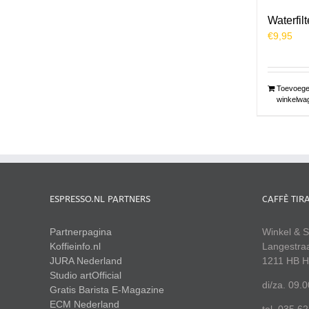
Waterfil
€
9,95
Toevoege
winkelwa
ESPRESSO.NL PARTNERS
CAFFÈ TIR
Partnerpagina
Winkel & S
Koffieinfo.nl
Langestra
JURA Nederland
1211 HB H
Studio artOfficial
di/za. 09.
Gratis Barista E-Magazine
ECM Nederland
tel. 035 6