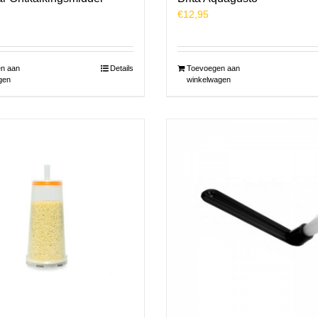
€
12,95
n aan
Details
Toevoegen aan
gen
winkelwagen