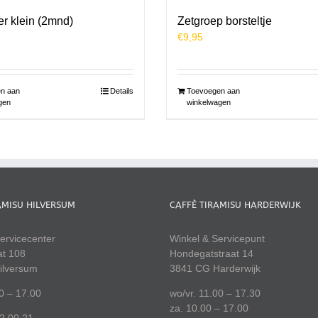
ter klein (2mnd)
Zetgroep borsteltje
€
9,95
n aan
Details
Toevoegen aan
gen
winkelwagen
AMISU HILVERSUM
CAFFÈ TIRAMISU HARDERWIJK
ervicecenter
Winkel & Servicepunt
at 108
Hondegatstraat 14
ilversum
3841 CG Harderwijk
00 – 17.00
wo/vr. 11.00 – 17.30
za. 10.00 – 17.00
22 00 21