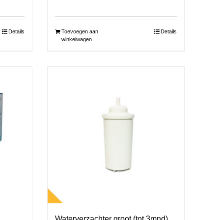
Details
Toevoegen aan
Details
winkelwagen
Waterverzachter groot (tot 3mnd)