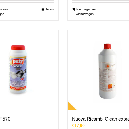
n aan
Details
Toevoegen aan
gen
winkelwagen
f 570
Nuova Ricambi Clean expr
€
17,90