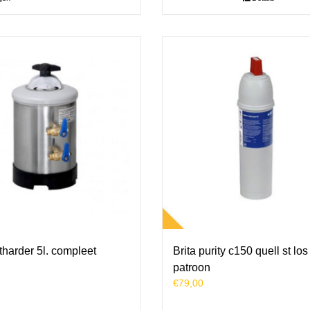
harder 5l. compleet
Brita purity c150 quell st los
patroon
€
79,00