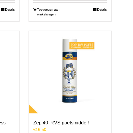
Details
Toevoegen aan
Details
winkelwagen
ess
Zep 40, RVS poetsmiddel!
€
16,50