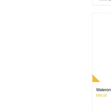
Wateront
€
89,00