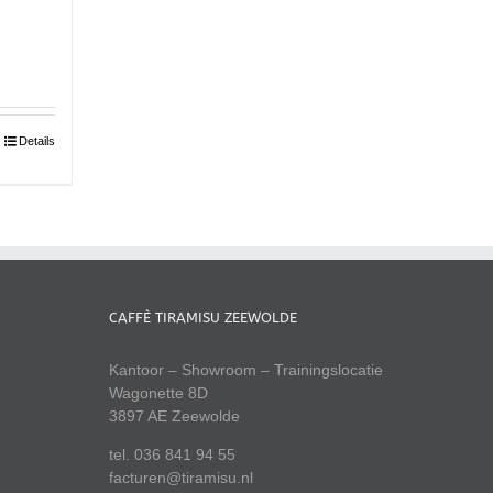
Details
CAFFÈ TIRAMISU ZEEWOLDE
Kantoor – Showroom – Trainingslocatie
Wagonette 8D
3897 AE Zeewolde
tel. 036 841 94 55
facturen@tiramisu.nl