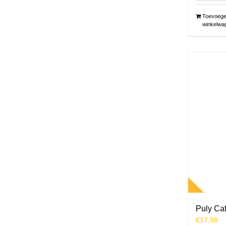
Toevoege
winkelwa
Puly Caf
€
17,98