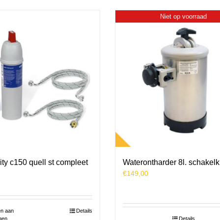
Niet op voorraad
rity c150 quell st compleet
Waterontharder 8l. schakel
€
149,00
n aan
Details
gen
Details