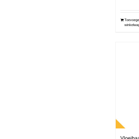
Toevoege
winkelwa
Vloeiba