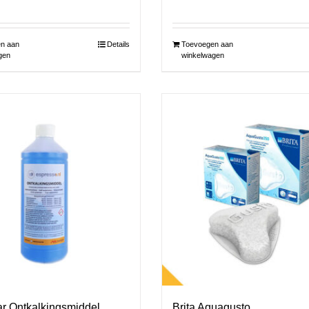
n aan
Details
Toevoegen aan
gen
winkelwagen
ar Ontkalkingsmiddel
Brita Aquagusto