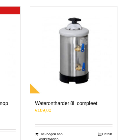
knop
Waterontharder 8l. compleet
€
109,00
Toevoegen aan
Details
winkelwagen