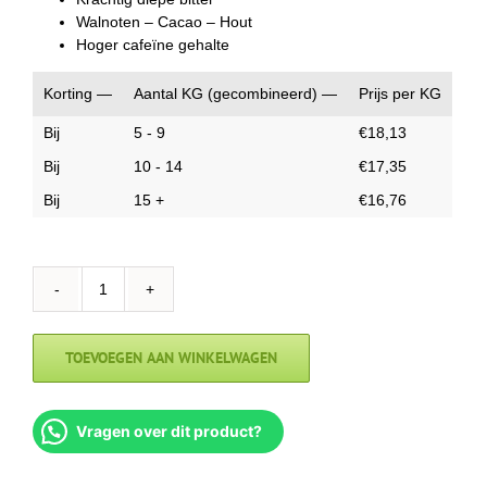
Walnoten – Cacao – Hout
Hoger cafeïne gehalte
Korting —
Aantal KG (gecombineerd) —
Prijs per KG
Bij
5 - 9
€
18,13
Bij
10 - 14
€
17,35
Bij
15 +
€
16,76
Marcafè
Bar
aantal
TOEVOEGEN AAN WINKELWAGEN
Vragen over dit product?