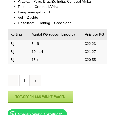
Arabica : Peru, Brazilië, India, Centraal Afrika
Robusta : Centraal Afrika
Langzaam gebrand
Vol – Zachte
Hazelnoot – Honing – Chocolade
Korting —
Aantal KG (gecombineerd) —
Prijs per KG
Bij
5 - 9
€
22,23
Bij
10 - 14
€
21,27
Bij
15 +
€
20,55
Marcafe
Opera
Prima
TOEVOEGEN AAN WINKELWAGEN
aantal
Vragen over dit product?