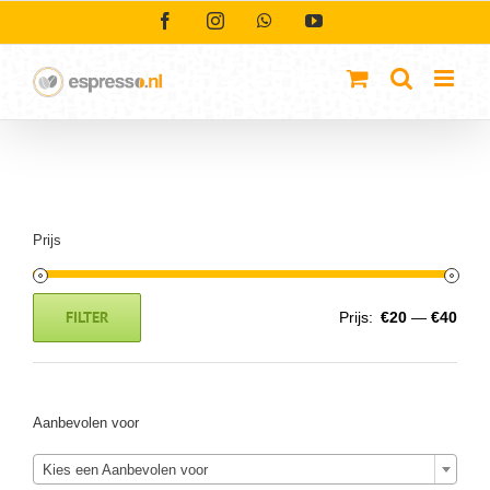
Ga
Facebook
Instagram
WhatsApp
YouTube
naar
inhoud
Prijs
FILTER
Prijs:
€20
—
€40
Min.
Max.
prijs
prijs
Aanbevolen voor
Kies een Aanbevolen voor