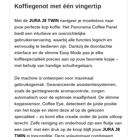
Koffiegenot met één vingertip
Met de
JURA J8 TWIN
navigeer je moeiteloos naar
jouw perfecte kop koffie. Het Panorama Coffee Panel
biedt een intuïtieve en overzichtelijke
gebruikerservaring, waarbij alle functies logisch en
eenvoudig te bedienen zijn. Dankzij de doordachte
interface en de slimme Easy Mode pas je elke
koffiespecialiteit precies aan op jouw favoriete kopje –
met behulp van handige schuifregelaars.
De machine is ontworpen voor maximaal
gebruiksgemak. Geavanceerde assistentiesystemen,
zoals de geïntegreerde aromacontrole, zorgen
automatisch voor de optimale maalfijnheid. De slimme
kopjessensor, Coffee Eye, detecteert de juiste positie
van het kopje en stemt deze af op de gekozen
specialiteit – zo komt elke creatie onder de juiste uitloop
terecht. Zelfs reiniging en onderhoud zijn een fluitje van
een cent: met één druk op de knop blijft jouw
JURA J8
TWIN
in topconditie. Deze volautomaat combineert