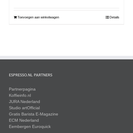
Toevoegen aan winkelwagen
Details
ESPRESSO.NL PARTNERS
Partnerpagina
Koffieinfo.nl
JURA Nederland
Studio artOfficial
Gratis Barista E-Magazine
ECM Nederland
Eembergen
Euroquick