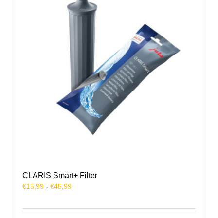
CLARIS Smart+ Filter
Prijsklasse:
€
15,99
-
€
45,99
€15,99
tot
€45,99