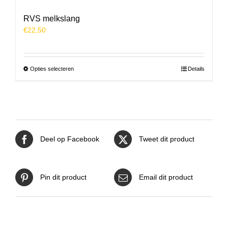
RVS melkslang
€
22,50
Dit
Opties selecteren
Details
product
heeft
meerdere
variaties.
Deze
optie
Deel op Facebook
Tweet dit product
kan
gekozen
worden
op
Pin dit product
Email dit product
de
productpagina