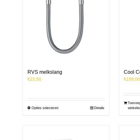
RVS melkslang
Cool Co
€
22,50
€
199,00
Toevoe
Dit
Opties selecteren
Details
winkelw
product
heeft
meerdere
variaties.