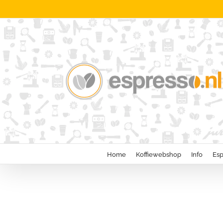
Ga
naar
inhoud
Home
Koffiewebshop
Info
Esp