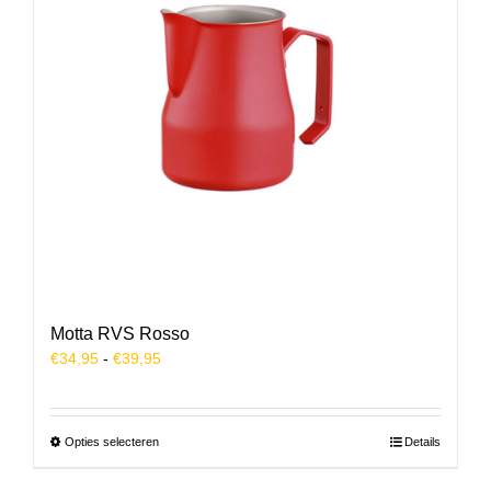
Motta RVS Rosso
Prijsklasse:
€
34,95
-
€
39,95
€34,95
tot
€39,95
Dit
Opties selecteren
Details
product
heeft