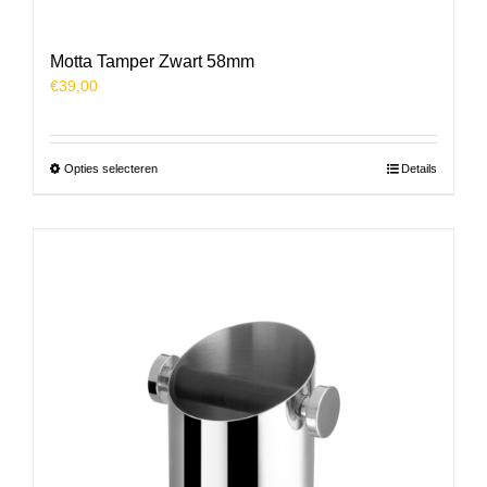
Motta Tamper Zwart 58mm
€
39,00
Dit
Opties selecteren
Details
product
heeft
meerdere
variaties.
Deze
optie
kan
gekozen
worden
op
de
productpagina