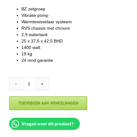
BZ zetgroep
Vibratie pomp
Warmtewisselaar systeem
RVS chassis met chroom
2,9 watertank
25 x 37,5 x 42,5 BHD
1400 watt
19 kg
24 mnd garantie
Bezzera
BZ10
Model
TOEVOEGEN AAN WINKELWAGEN
2025
aantal
Vragen over dit product?