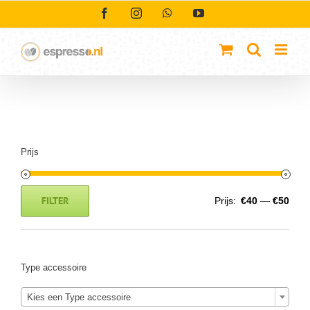
Ga
Facebook
Instagram
WhatsApp
YouTube
naar
inhoud
Prijs
FILTER
Prijs:
€40
—
€50
Min.
Max.
prijs
prijs
Type accessoire
Kies een Type accessoire