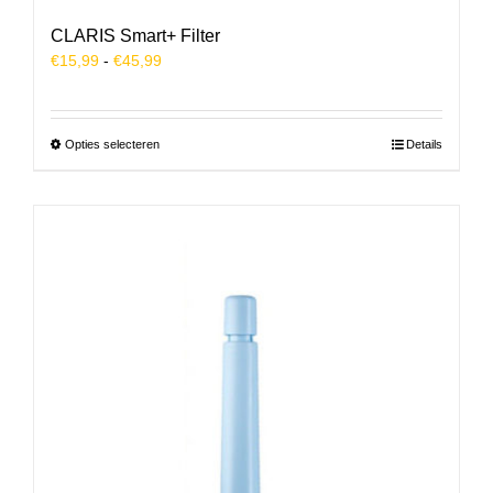
CLARIS Smart+ Filter
Prijsklasse:
€
15,99
-
€
45,99
€15,99
tot
€45,99
Dit
Opties selecteren
Details
product
heeft
meerdere
variaties.
Deze
optie
kan
gekozen
worden
op
de
productpagina