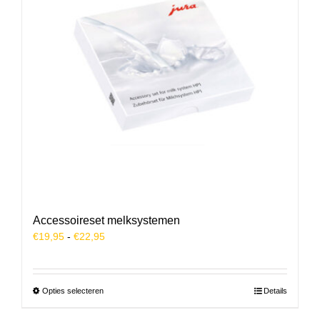
Accessoireset melksystemen
Prijsklasse:
€
19,95
-
€
22,95
€19,95
tot
€22,95
Dit
Opties selecteren
Details
product