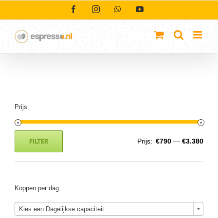
Ga
Facebook
Instagram
WhatsApp
YouTube
naar
inhoud
Prijs
FILTER
Prijs:
€790
—
€3.380
Min.
Max.
prijs
prijs
Koppen per dag
Kies een Dagelijkse capaciteit