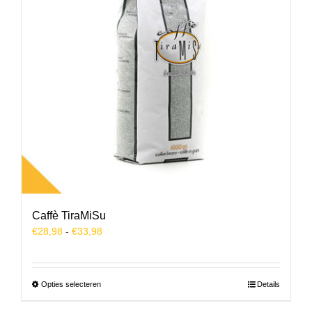
Caffè TiraMiSu
Prijsklasse:
€
28,98
-
€
33,98
€28,98
tot
€33,98
Dit
Opties selecteren
Details
product