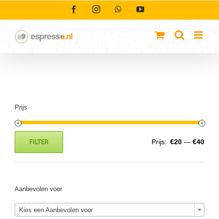
Ga
Facebook
Instagram
WhatsApp
YouTube
naar
inhoud
Prijs
FILTER
Prijs:
€20
—
€40
Min.
Max.
prijs
prijs
Aanbevolen voor
Kies een Aanbevolen voor