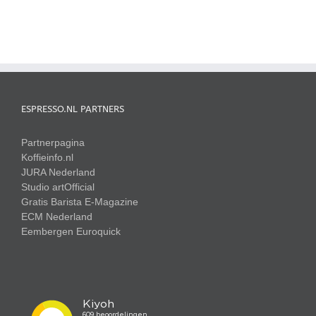
heeft
meerdere
variaties.
Deze
optie
kan
gekozen
worden
ESPRESSO.NL PARTNERS
op
de
Partnerpagina
productpagina
Koffieinfo.nl
JURA Nederland
Studio artOfficial
Gratis Barista E-Magazine
ECM Nederland
Eembergen
Euroquick