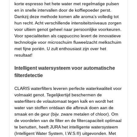
korte espresso het hete water met regelmatige pulsen
en in snelle intervallen door de koffiepoeder perst.
Dankzij deze methode komen alle aroma’s volledig tot
hun recht. Acht verschillende intensiteitsniveaus zorgen
voor ultiem genot geheel naar persoonlijke voorkeuren.
Voor specialiteiten als cappuccino levert de innovatieve
technologie voor microschuim fluweelzacht melkschuim
met fijne poriën. U zult enthousiast zijn over het
resultaat!
Intelligent watersysteem voor automatische
filterdetectie
CLARIS waterfilters leveren perfecte waterkwaliteit voor
volmaakt genot. Tegelijkertijd beschermen de
waterfilters de volautomaat tegen kalk en wordt het
water van stoffen ontdaan die afbreuk doen aan de
smaak en de geur (bijv. zware metalen of chloor). Om
de voordelen van de filter en de filtercapaciteit optimaal
te benutten, heeft JURA het intelligente watersysteem
(Intelligent Water System, I.W.S.®) uitgevonden. Met