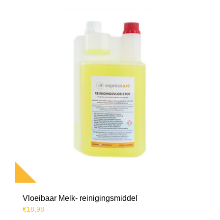
variaties.
Deze
optie
kan
gekozen
worden
op
de
productpagina
Vloeibaar Melk- reinigingsmiddel
€
18,98