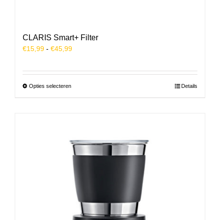
CLARIS Smart+ Filter
Prijsklasse:
€
15,99
-
€
45,99
€15,99
tot
€45,99
Dit
Opties selecteren
Details
product
heeft
meerdere
variaties.
Deze
optie
kan
gekozen
worden
op
de
productpagina