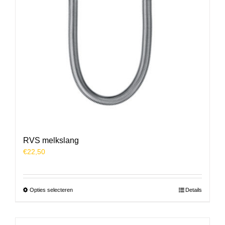
RVS melkslang
€
22,50
Dit
Opties selecteren
Details
product
heeft
meerdere