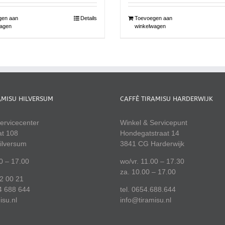
gen aan
Details
Toevoegen aan
agen
winkelwagen
AMISU HILVERSUM
CAFFÈ TIRAMISU HARDERWIJK
ervicecenter
Winkel & Servicepunt
at 108
Hondegatstraat 14
ilversum
3841 CG Harderwijk
00 – 17.00
wo/vr. 11.00 – 17.30
za. 10.00 – 17.00
22 00 21
4 688 644
tel. 0654.688.644
isu.nl
info@tiramisu.nl