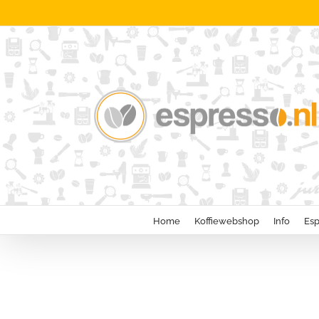
Ga
naar
inhoud
Home
Koffiewebshop
Info
Esp