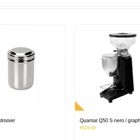
trooier
Quamar Q50 S nero / graph
€
629,00