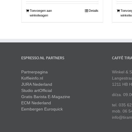
Toevoegen aan
Details
Toevoe
winkelwagen
winkelw
ESPRESSO.NL PARTNERS
CAFFÈ TIR
Partnerpagina
Winkel & S
Koffieinfo.nl
Langestra
JURA Nederland
1211 HB H
Studio artOfficial
di/za. 09.
Gratis Barista E-Magazine
ECM Nederland
tel. 035 6
Eembergen
Euroquick
mob. 06 5
info@tiram