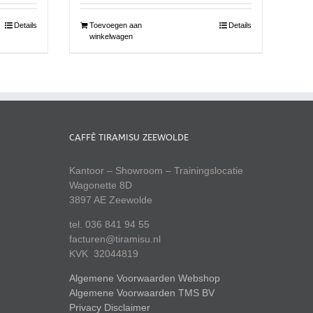
Details
Toevoegen aan
Details
winkelwagen
CAFFÈ TIRAMISU ZEEWOLDE
Kantoor – Showroom – Trainingslocatie
Wagonette 8D
3897 AE Zeewolde
tel. 036 841 94 55
facturen@tiramisu.nl
KVK 32044819
Algemene Voorwaarden Webshop
Algemene Voorwaarden TMS BV
Privacy Disclaimer