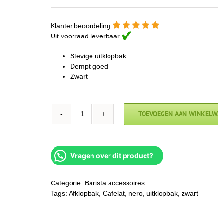
Klantenbeoordeling
Uit voorraad leverbaar
Stevige uitklopbak
Dempt goed
Zwart
TOEVOEGEN AAN WINKELW
Cafelat
Home
klein
aantal
Vragen over dit product?
Categorie:
Barista accessoires
Tags:
Afklopbak
,
Cafelat
,
nero
,
uitklopbak
,
zwart