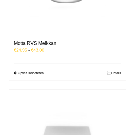
Motta RVS Melkkan
Prijsklasse:
€
24,95
-
€
43,00
€24,95
tot
€43,00
Dit
Opties selecteren
Details
product
heeft
meerdere
variaties.
Deze
optie
kan
gekozen
worden