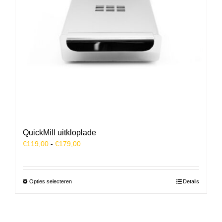
op
de
productpagina
QuickMill uitkloplade
Prijsklasse:
€
119,00
-
€
179,00
€119,00
tot
€179,00
Dit
Opties selecteren
Details
product
heeft
meerdere