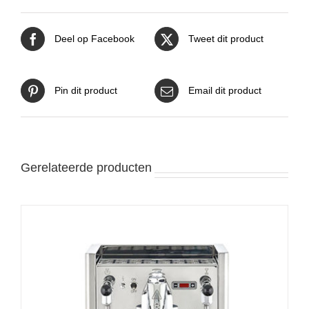
variaties.
Deze
optie
Deel op Facebook
Tweet dit product
kan
gekozen
worden
op
Pin dit product
Email dit product
de
productpagina
Gerelateerde producten