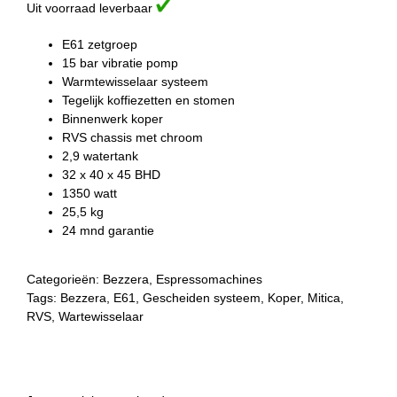
Uit voorraad leverbaar
E61 zetgroep
15 bar vibratie pomp
Warmtewisselaar systeem
Tegelijk koffiezetten en stomen
Binnenwerk koper
RVS chassis met chroom
2,9 watertank
32 x 40 x 45 BHD
1350 watt
25,5 kg
24 mnd garantie
Categorieën:
Bezzera
,
Espressomachines
Tags:
Bezzera
,
E61
,
Gescheiden systeem
,
Koper
,
Mitica
,
RVS
,
Wartewisselaar