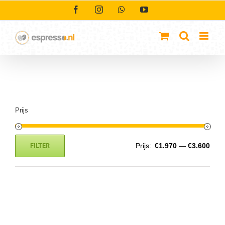
Ga
Facebook
Instagram
WhatsApp
YouTube
naar
inhoud
Prijs
FILTER
Prijs:
€1.970
—
€3.600
Min.
Max.
prijs
prijs