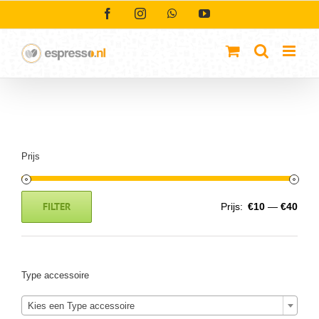
Ga
Facebook
Instagram
WhatsApp
YouTube
naar
inhoud
Prijs
FILTER
Prijs:
€10
—
€40
Min.
Max.
prijs
prijs
Type accessoire
Kies een Type accessoire