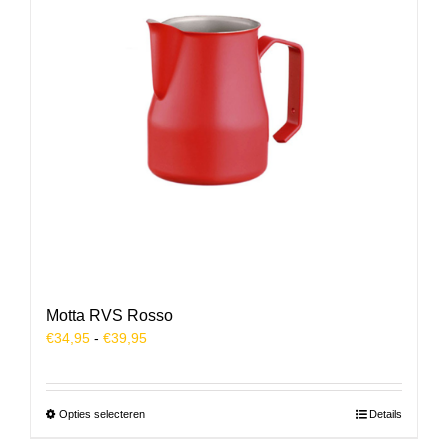
Motta RVS Rosso
Prijsklasse:
€
34,95
-
€
39,95
€34,95
tot
€39,95
Dit
Opties selecteren
Details
product