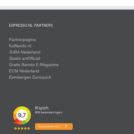
optie
kan
gekozen
worden
ESPRESSO.NL PARTNERS
op
de
Partnerpagina
productpagina
Koffieinfo.nl
JURA Nederland
Studio artOfficial
Gratis Barista E-Magazine
ECM Nederland
Eembergen
Euroquick