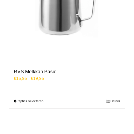
RVS Melkkan Basic
Prijsklasse:
€
15,95
-
€
19,95
€15,95
tot
€19,95
Dit
Opties selecteren
Details
product
heeft
meerdere
variaties.
Deze