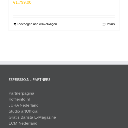
€
1.799,00
Toevoegen aan winkelwagen
Details
ESPRESSO.NL PARTNERS
Partnerpagina
Koffieinfo.nl
JURA Nederland
Studio artOfficial
Gratis Barista E-Magazine
ECM Nederland