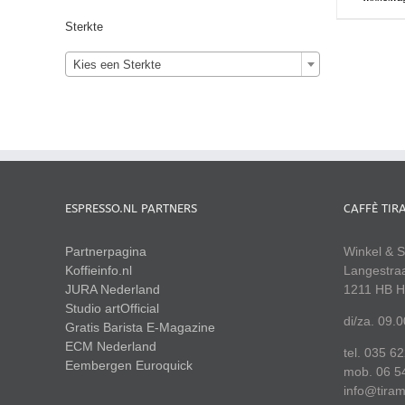
Sterkte
Kies een Sterkte
ESPRESSO.NL PARTNERS
CAFFÈ TIR
Partnerpagina
Winkel & S
Koffieinfo.nl
Langestra
JURA Nederland
1211 HB H
Studio artOfficial
di/za. 09.
Gratis Barista E-Magazine
ECM Nederland
tel. 035 6
Eembergen
Euroquick
mob. 06 5
info@tiram