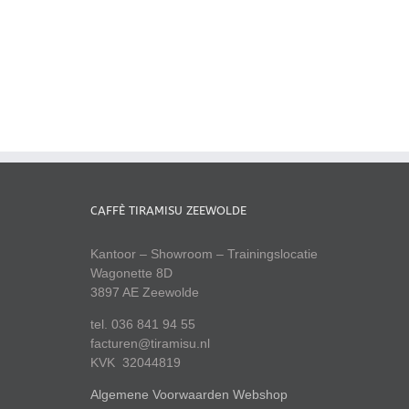
CAFFÈ TIRAMISU ZEEWOLDE
Kantoor – Showroom – Trainingslocatie
Wagonette 8D
3897 AE Zeewolde
tel. 036 841 94 55
facturen@tiramisu.nl
KVK 32044819
Algemene Voorwaarden Webshop