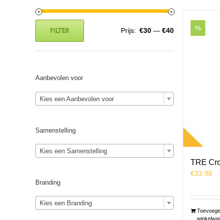
%
FILTER
Prijs:
€30
—
€40
Min.
Max.
prijs
prijs
Aanbevolen voor
Kies een Aanbevolen voor
Samenstelling
Kies een Samenstelling
TRE Cro
€
33,98
Branding
Kies een Branding
Toevoege
winkelwa