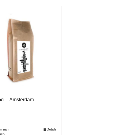
ci – Amsterdam
n aan
Details
gen