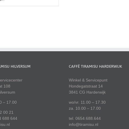
AMISU HILVERSUM
CAFFÈ TIRAMISU HARDERWIJK
ervicecenter
Winkel & Servicepunt
at 108
Hondegatstraat 14
ilversum
3841 CG Harderwijk
00 – 17.00
wo/vr. 11.00 – 17.30
za. 10.00 – 17.00
22 00 21
4 688 644
tel. 0654.688.644
isu.nl
info@tiramisu.nl