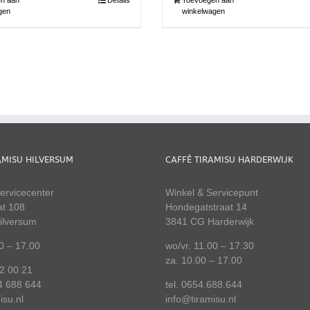
gen
winkelwagen
AMISU HILVERSUM
CAFFÈ TIRAMISU HARDERWIJK
ervicecenter
Winkel & Servicepunt
at 108
Hondegatstraat 14
ilversum
3841 CG Harderwijk
00 – 17.00
wo/vr. 11.00 – 17.30
za. 10.00 – 17.00
22 00 21
4 688 644
tel. 0654.688.644
isu.nl
info@tiramisu.nl