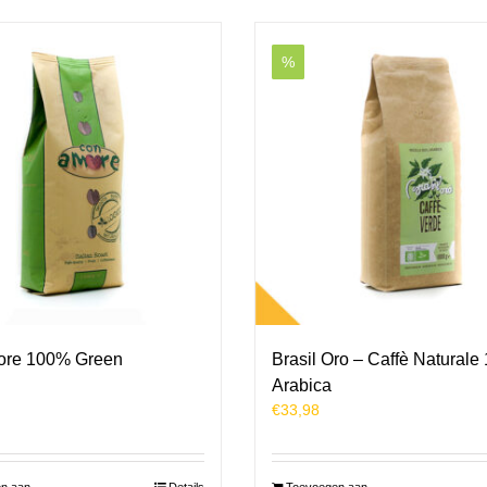
%
ore 100% Green
Brasil Oro – Caffè Natural
Arabica
€
33,98
n aan
Details
Toevoegen aan