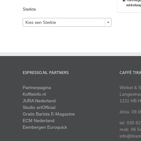
winkelwa
Sterkte
Kies een Sterkte
ESPRESSO.NL PARTNERS
CAFFÈ TIR
Partnerpagina
Winkel & S
Koffieinfo.nl
Langestra
JURA Nederland
1211 HB H
Studio artOfficial
di/za. 09.
Gratis Barista E-Magazine
ECM Nederland
tel. 035 6
Eembergen
Euroquick
mob. 06 5
info@tiram