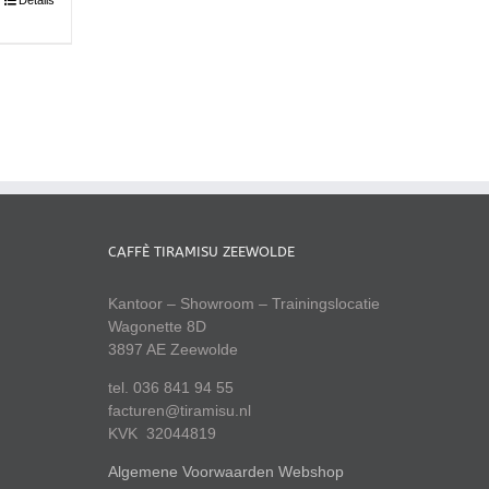
CAFFÈ TIRAMISU ZEEWOLDE
Kantoor – Showroom – Trainingslocatie
Wagonette 8D
3897 AE Zeewolde
tel. 036 841 94 55
facturen@tiramisu.nl
KVK 32044819
Algemene Voorwaarden Webshop