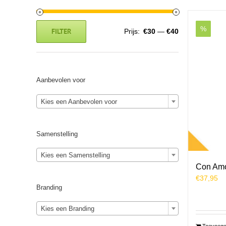
%
FILTER
Prijs:
€30
—
€40
Min.
Max.
prijs
prijs
Aanbevolen voor
Kies een Aanbevolen voor
Samenstelling
Kies een Samenstelling
Con Am
€
37,95
Branding
Kies een Branding
Toevoege