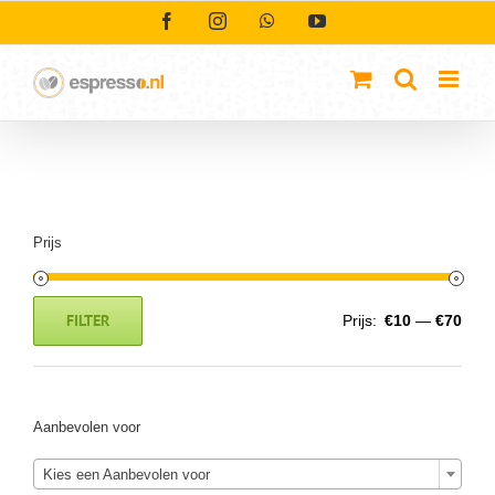
Ga
Facebook
Instagram
WhatsApp
YouTube
naar
inhoud
Prijs
FILTER
Prijs:
€10
—
€70
Min.
Max.
prijs
prijs
Aanbevolen voor
Kies een Aanbevolen voor