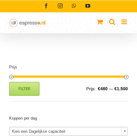
Ga
Facebook
Instagram
WhatsApp
YouTube
naar
inhoud
Prijs
FILTER
Prijs:
€480
—
€1.500
Min.
Max.
prijs
prijs
Koppen per dag
Kies een Dagelijkse capaciteit