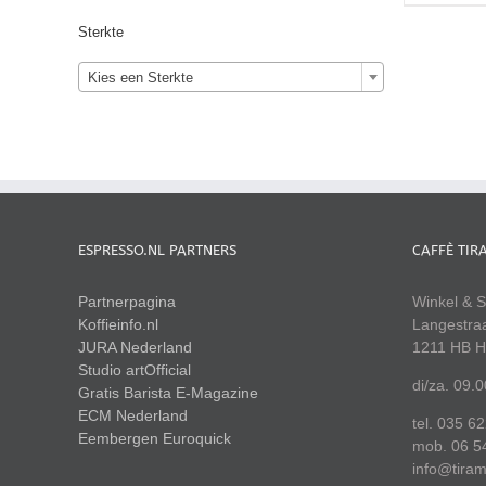
Sterkte
Kies een Sterkte
ESPRESSO.NL PARTNERS
CAFFÈ TIR
Partnerpagina
Winkel & S
Koffieinfo.nl
Langestra
JURA Nederland
1211 HB H
Studio artOfficial
di/za. 09.
Gratis Barista E-Magazine
ECM Nederland
tel. 035 6
Eembergen
Euroquick
mob. 06 5
info@tiram