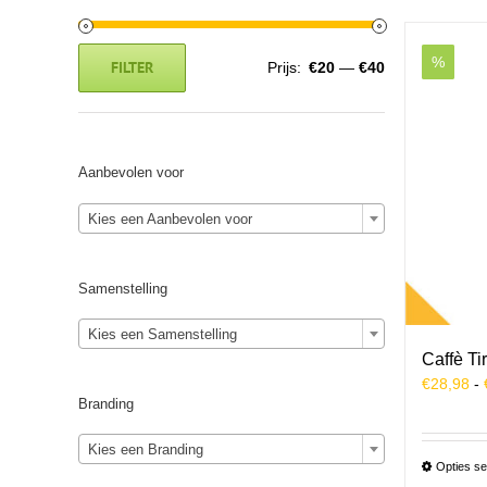
%
FILTER
Prijs:
€20
—
€40
Min.
Max.
prijs
prijs
Aanbevolen voor
Kies een Aanbevolen voor
Samenstelling
Kies een Samenstelling
Caffè T
€
28,98
-
Branding
Kies een Branding
Opties se