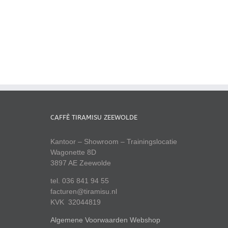
CAFFÈ TIRAMISU ZEEWOLDE
Kantoor – Showroom – Trainingslocatie
Wagonette 8D
3897 AE Zeewolde
tel. 036 841 94 55
facturen@tiramisu.nl
KVK 32044819
Algemene Voorwaarden Webshop