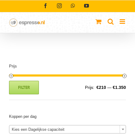
Ga
Facebook
Instagram
WhatsApp
YouTube
naar
inhoud
Prijs
FILTER
Prijs:
€210
—
€1.350
Min.
Max.
prijs
prijs
Koppen per dag
Kies een Dagelijkse capaciteit