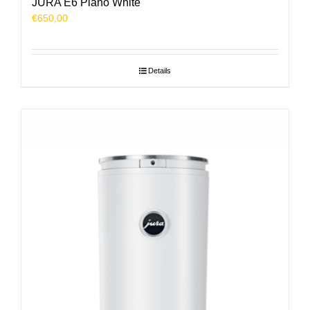
JURA E6 Piano White
€
650,00
Details