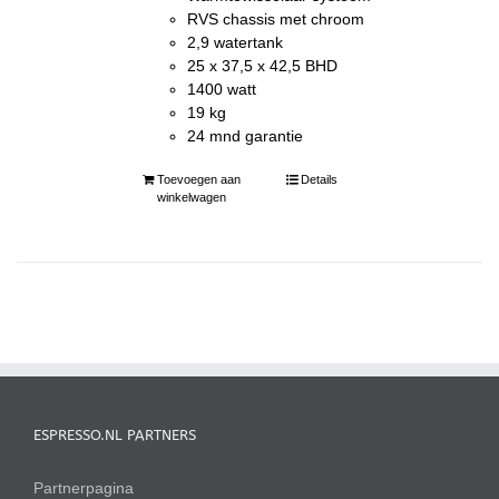
RVS chassis met chroom
2,9 watertank
25 x 37,5 x 42,5 BHD
1400 watt
19 kg
24 mnd garantie
Toevoegen aan
Details
winkelwagen
ESPRESSO.NL PARTNERS
Partnerpagina