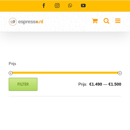
Ga
Facebook
Instagram
WhatsApp
YouTube
naar
inhoud
Prijs
FILTER
Prijs:
€1.490
—
€1.500
Min.
Max.
prijs
prijs