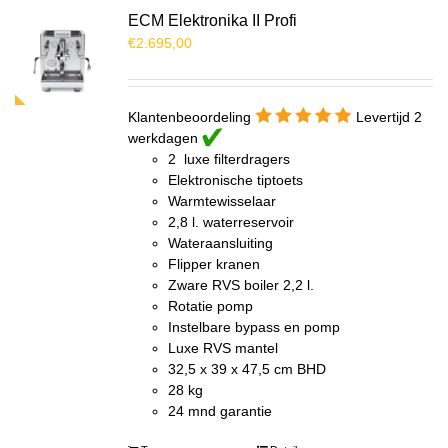
ECM Elektronika II Profi
€
2.695,00
Klantenbeoordeling
Levertijd 2
werkdagen
2 luxe filterdragers
Elektronische tiptoets
Warmtewisselaar
2,8 l. waterreservoir
Wateraansluiting
Flipper kranen
Zware RVS boiler 2,2 l.
Rotatie pomp
Instelbare bypass en pomp
Luxe RVS mantel
32,5 x 39 x 47,5 cm BHD
28 kg
24 mnd garantie