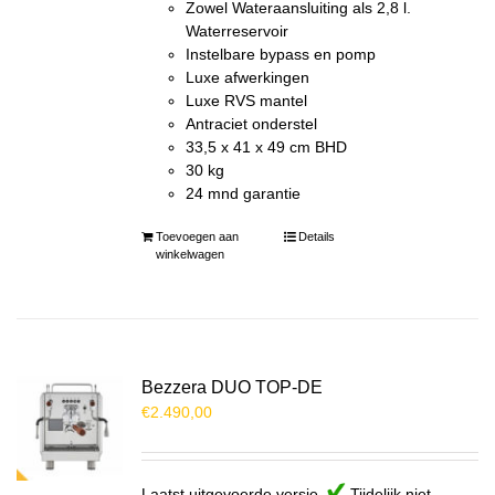
Zowel Wateraansluiting als 2,8 l.
Waterreservoir
Instelbare bypass en pomp
Luxe afwerkingen
Luxe RVS mantel
Antraciet onderstel
33,5 x 41 x 49 cm BHD
30 kg
24 mnd garantie
Toevoegen aan
Details
winkelwagen
Bezzera DUO TOP-DE
€
2.490,00
Laatst uitgevoerde versie
Tijdelijk niet