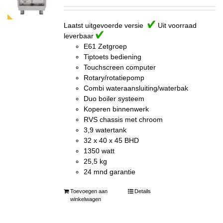
Laatst uitgevoerde versie
Uit voorraad
leverbaar
E61 Zetgroep
Tiptoets bediening
Touchscreen computer
Rotary/rotatiepomp
Combi wateraansluiting/waterbak
Duo boiler systeem
Koperen binnenwerk
RVS chassis met chroom
3,9 watertank
32 x 40 x 45 BHD
1350 watt
25,5 kg
24 mnd garantie
Toevoegen aan
Details
winkelwagen