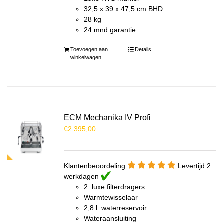
32,5 x 39 x 47,5 cm BHD
28 kg
24 mnd garantie
Toevoegen aan
Details
winkelwagen
ECM Mechanika IV Profi
€
2.395,00
Klantenbeoordeling
Levertijd 2
werkdagen
2 luxe filterdragers
Warmtewisselaar
2,8 l. waterreservoir
Wateraansluiting