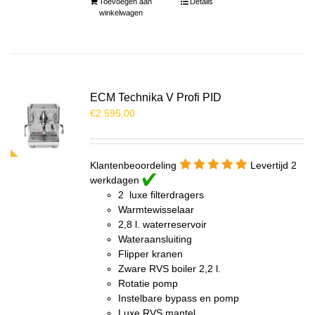
Toevoegen aan
Details
winkelwagen
ECM Technika V Profi PID
€
2.595,00
Klantenbeoordeling
Levertijd 2
werkdagen
2 luxe filterdragers
Warmtewisselaar
2,8 l. waterreservoir
Wateraansluiting
Flipper kranen
Zware RVS boiler 2,2 l.
Rotatie pomp
Instelbare bypass en pomp
Luxe RVS mantel