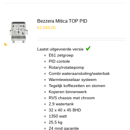
Bezzera Mitica TOP PID
€
2.049,00
Laatst uitgevoerde versie
E61 zetgroep
PID contole
Rotary/rotatiepomp
Combi wateraansluiting/waterbak
Warmtewisselaar systeem
Tegelijk koffiezetten en stomen
Koperen binnenwerk
RVS chassis met chroom
2,9 watertank
32 x 40 x 45 BHD
1350 watt
25,5 kg
24 mnd garantie