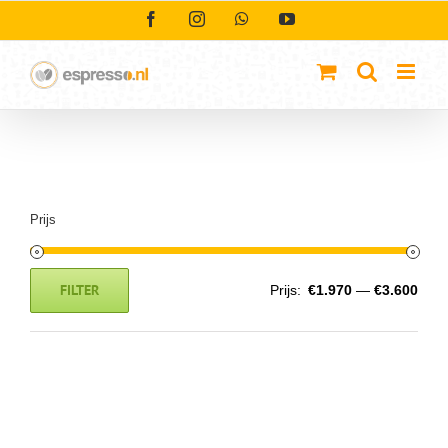
Ga
Facebook
Instagram
WhatsApp
YouTube
naar
inhoud
Prijs
FILTER
Prijs:
€1.970
—
€3.600
Min.
Max.
prijs
prijs