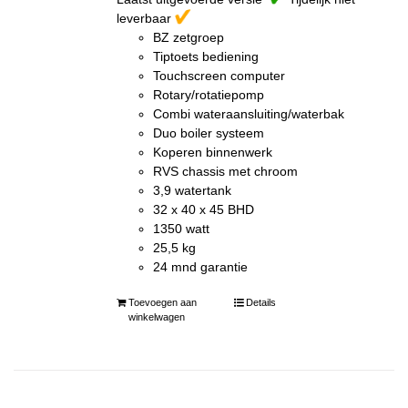
leverbaar
BZ zetgroep
Tiptoets bediening
Touchscreen computer
Rotary/rotatiepomp
Combi wateraansluiting/waterbak
Duo boiler systeem
Koperen binnenwerk
RVS chassis met chroom
3,9 watertank
32 x 40 x 45 BHD
1350 watt
25,5 kg
24 mnd garantie
Toevoegen aan
Details
winkelwagen