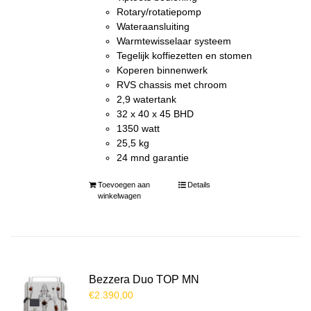
Rotary/rotatiepomp
Wateraansluiting
Warmtewisselaar systeem
Tegelijk koffiezetten en stomen
Koperen binnenwerk
RVS chassis met chroom
2,9 watertank
32 x 40 x 45 BHD
1350 watt
25,5 kg
24 mnd garantie
Toevoegen aan
Details
winkelwagen
Bezzera Duo TOP MN
€
2.390,00