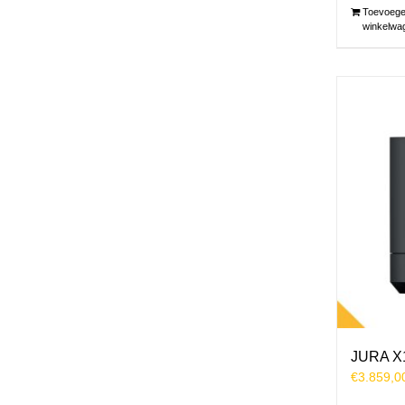
Toevoege
winkelwa
JURA X
€
3.859,0