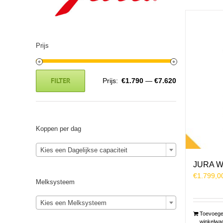
Prijs
FILTER
Prijs:
€1.790
—
€7.620
Min.
Max.
prijs
prijs
Koppen per dag
Kies een Dagelijkse capaciteit
JURA W
€
1.799,0
Melksysteem
Kies een Melksysteem
Toevoege
winkelwa