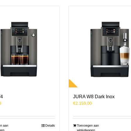
4
JURA W8 Dark Inox
0
€
2.159,00
n aan
Details
Toevoegen aan
gen
winkelwagen