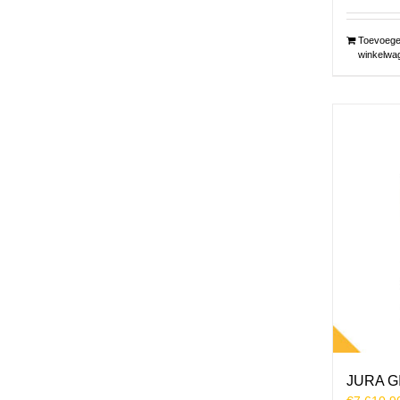
Toevoege
winkelwa
JURA G