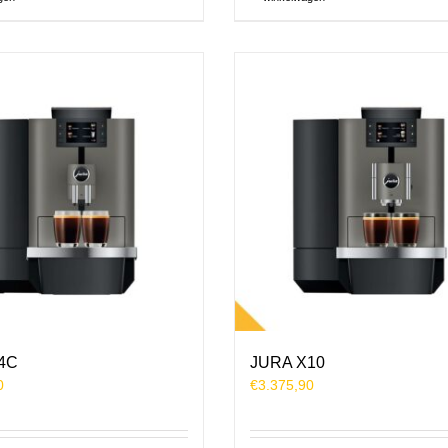
4C
JURA X10
0
€
3.375,90