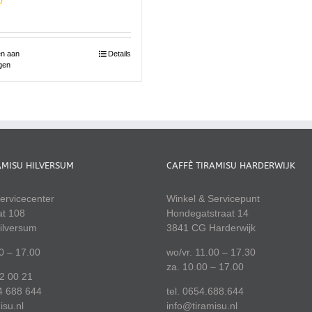
0
n aan
Details
gen
AMISU HILVERSUM
CAFFÈ TIRAMISU HARDERWIJK
ervicecenter
Winkel & Servicepunt
at 108
Hondegatstraat 14
ilversum
3841 CG Harderwijk
00 – 17.00
wo/vr. 11.00 – 17.30
za. 10.00 – 17.00
22 00 21
4 688 644
tel. 0654.688.644
isu.nl
info@tiramisu.nl