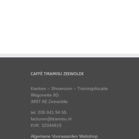
CAFFÈ TIRAMISU ZEEWOLDE
Kantoor – Showroom – Trainingslocatie
Wagonette 8D
3897 AE Zeewolde
tel. 036 841 94 55
facturen@tiramisu.nl
KVK 32044819
Algemene Voorwaarden Webshop