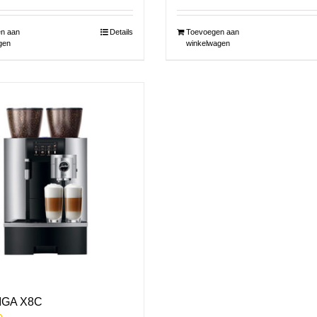
n aan
Details
Toevoegen aan
gen
winkelwagen
IGA X8C