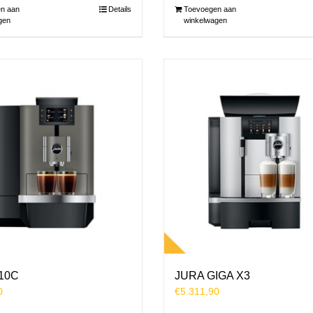
n aan
Details
Toevoegen aan
gen
winkelwagen
10C
JURA GIGA X3
0
€
5.311,90