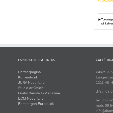
€
7.610,9
Toevoege
winkelwa
ESPRESSO.NL PARTNERS
CAFFÈ TIR
Partnerpagina
Winkel & S
Koffieinfo.nl
Langestra
JURA Nederland
1211 HB H
Studio artOfficial
di/za. 09.
Gratis Barista E-Magazine
ECM Nederland
tel. 035 6
Eembergen
Euroquick
mob. 06 5
info@tiram